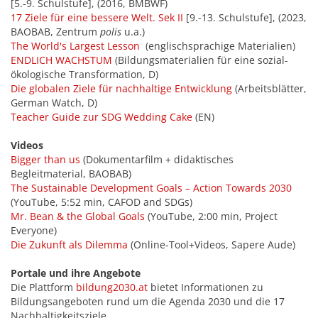
[5.-9. Schulstufe], (2016, BMBWF)
17 Ziele für eine bessere Welt. Sek II
[9.-13. Schulstufe], (2023,
BAOBAB, Zentrum
polis
u.a.)
The World's Largest Lesson
(englischsprachige Materialien)
ENDLICH WACHSTUM
(Bildungsmaterialien für eine sozial-
ökologische Transformation, D)
Die globalen Ziele für nachhaltige Entwicklung
(Arbeitsblätter,
German Watch, D)
Teacher Guide zur SDG Wedding Cake
(EN)
Videos
Bigger than us
(Dokumentarfilm + didaktisches
Begleitmaterial, BAOBAB)
The Sustainable Development Goals – Action Towards 2030
(YouTube, 5:52 min, CAFOD and SDGs)
Mr. Bean & the Global Goals
(YouTube, 2:00 min, Project
Everyone)
Die Zukunft als Dilemma
(Online-Tool+Videos, Sapere Aude)
Portale und ihre Angebote
Die Plattform
bildung2030.at
bietet Informationen zu
Bildungsangeboten rund um die Agenda 2030 und die 17
Nachhaltigkeitsziele.