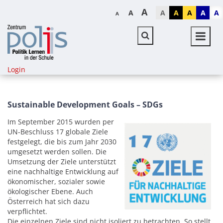
A
A
A
A
A
A
A
A
Login
Sustainable Development Goals – SDGs
Im September 2015 wurden per
UN-Beschluss 17 globale Ziele
festgelegt, die bis zum Jahr 2030
umgesetzt werden sollen. Die
Umsetzung der Ziele unterstützt
eine nachhaltige Entwicklung auf
ökonomischer, sozialer sowie
ökologischer Ebene. Auch
Österreich hat sich dazu
verpflichtet.
Die einzelnen Ziele sind nicht isoliert zu betrachten. So stellt