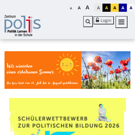
A
A
A
A
A
A
A
A
Login