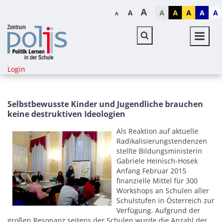
A
A
A
A
A
A
A
A
Login
Selbstbewusste Kinder und Jugendliche brauchen
keine destruktiven Ideologien
Als Reaktion auf aktuelle
Radikalisierungstendenzen
stellte Bildungsministerin
Gabriele Heinisch-Hosek
Anfang Februar 2015
finanzielle Mittel für 300
Workshops an Schulen aller
Schulstufen in Österreich zur
Verfügung. Aufgrund der
großen Resonanz seitens der Schulen wurde die Anzahl der