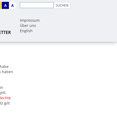
A
A
Impressum
Über uns
English
ETTER
ilhabe
n haben
in
elt.
Rechte
z gilt