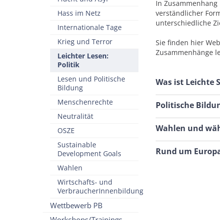
In Zusammenhang mi
Hass im Netz
verständlicher For
unterschiedliche Z
Internationale Tage
Krieg und Terror
Sie finden hier Web
Zusammenhänge leic
Leichter Lesen:
Politik
Lesen und Politische
Was ist Leichte
Bildung
Menschenrechte
Politische Bildu
Neutralität
Wahlen und wäh
OSZE
Sustainable
Rund um Europa 
Development Goals
Wahlen
Wirtschafts- und
VerbraucherInnenbildung
Wettbewerb PB
Workshops/Trainings