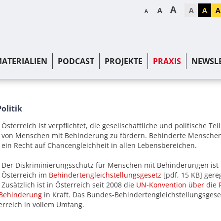
A
A
A
A
A
A
ATERIALIEN
PODCAST
PROJEKTE
PRAXIS
NEWSL
olitik
Österreich ist verpflichtet, die gesellschaftliche und politische Te
von Menschen mit Behinderung zu fördern. Behinderte Mensche
ein Recht auf Chancengleichheit in allen Lebensbereichen.
Der Diskriminierungsschutz für Menschen mit Behinderungen ist 
Österreich im
Behindertengleichstellungsgesetz
[pdf, 15 KB] gereg
Zusätzlich ist in Österreich seit 2008 die
UN-Konvention über die 
 Behinderung
in Kraft. Das Bundes-Behindertengleichstellungsgeset
terreich in vollem Umfang.