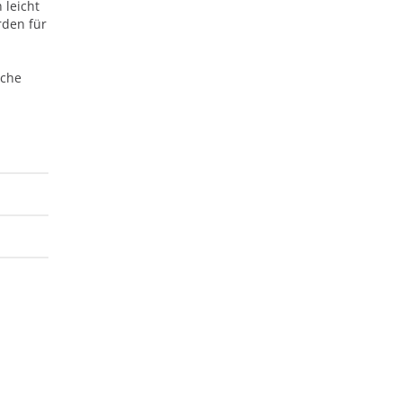
 leicht
rden für
iche