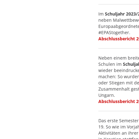
Im
Schuljahr 2023/
neben Malwettbewer
Europaabgeordneten
#EPAStogether.
Abschlussbericht 
Neben einem breite
Schulen im
Schulja
wieder beeindrucke
machen: So wurden
oder Stiegen mit d
Zusammenhalt gesta
Ungarn.
Abschlussbericht 
Das erste Semeste
19. So wie im Vorja
Aktivitäten an ihre