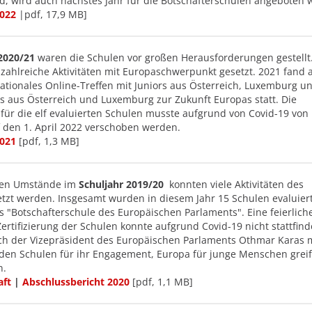
and, wird auch nächstes Jahr für die Botschafterschulen angeboten
2022
|pdf, 17,9 MB]
 2020/21
waren die Schulen vor großen Herausforderungen gestellt.
 zahlreiche Aktivitäten mit Europaschwerpunkt gesetzt. 2021 fand 
nationales Online-Treffen mit Juniors aus Österreich, Luxemburg u
s aus Österreich und Luxemburg zur Zukunft Europas statt. Die
r für die elf evaluierten Schulen musste aufgrund von Covid-19 von
 den 1. April 2022 verschoben werden.
2021
[pdf, 1,3 MB]
igen Umstände im
Schuljahr 2019/20
konnten viele Aktivitäten des
zt werden. Insgesamt wurden in diesem Jahr 15 Schulen evaluier
s "Botschafterschule des Europäischen Parlaments". Eine feierlich
ertifizierung der Schulen konnte aufgrund Covid-19 nicht stattfind
ch der Vizepräsident des Europäischen Parlaments Othmar Karas m
 den Schulen für ihr Engagement, Europa für junge Menschen grei
n.
aft
|
Abschlussbericht 2020
[pdf, 1,1 MB]