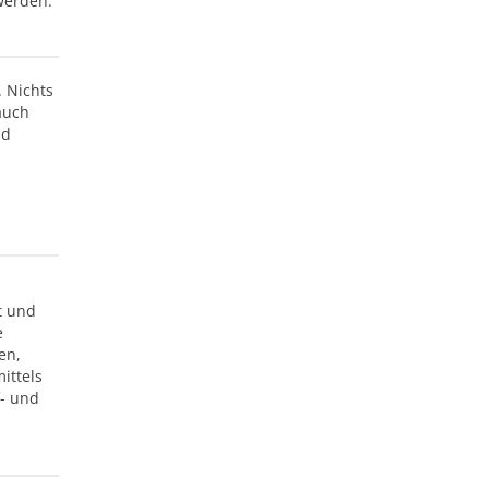
 werden.
 Nichts
auch
nd
t und
e
en,
ittels
f- und