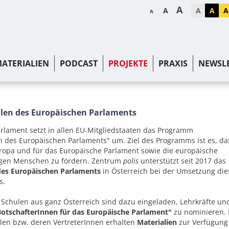
A
A
A
A
A
A
ATERIALIEN
PODCAST
PROJEKTE
PRAXIS
NEWSL
len des Europäischen Parlaments
rlament setzt in allen EU-Mitgliedstaaten das Programm
n des Europäischen Parlaments" um. Ziel des Programms ist es, da
ropa und für das Europäische Parlament sowie die europäische
ngen Menschen zu fördern. Zentrum
polis
unterstützt seit 2017 das
es Europäischen Parlaments
in Österreich bei der Umsetzung die
s.
Schulen aus ganz Österreich sind dazu eingeladen, Lehrkräfte un
BotschafterInnen für das Europäische Parlament"
zu nominieren. 
en bzw. deren VertreterInnen erhalten
Materialien
zur Verfügung 