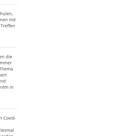
chulen,
onen mit
Treffen
en die
 immer
 Thema
nert
und
prém in
h Covid-
diesmal