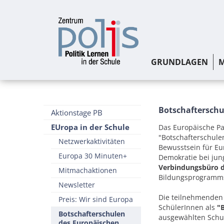
GRUNDLAGEN
M
Botschafterschu
Aktionstage PB
EUropa in der Schule
Das Europäische Pa
"Botschafterschule
Netzwerkaktivitäten
Bewusstsein für Eu
Europa 30 Minuten+
Demokratie bei ju
Verbindungsbüro d
Mitmachaktionen
Bildungsprogramm
Newsletter
Die teilnehmenden 
Preis: Wir sind Europa
SchülerInnen als
"
Botschafterschulen
ausgewählten Schul
des Europäischen