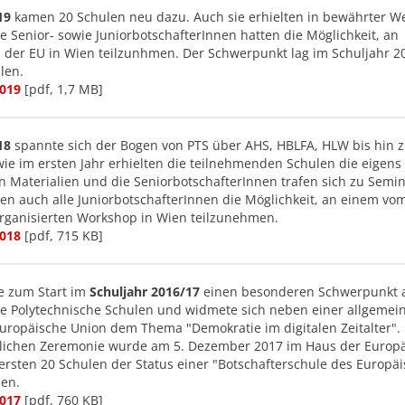
19
kamen 20 Schulen neu dazu. Auch sie erhielten in bewährter We
e Senior- sowie JuniorbotschafterInnen hatten die Möglichkeit, an
der EU in Wien teilzunhmen. Der Schwerpunkt lag im Schuljahr 2
len.
2019
[pdf, 1,7 MB]
18
spannte sich der Bogen von PTS über AHS, HBLFA, HLW bis hin 
ie im ersten Jahr erhielten die teilnehmenden Schulen die eigens 
n Materialien und die SeniorbotschafterInnen trafen sich zu Semi
ten auch alle JuniorbotschafterInnen die Möglichkeit, an einem vo
rganisierten Workshop in Wien teilzunehmen.
2018
[pdf, 715 KB]
e zum Start im
Schuljahr 2016/17
einen besonderen Schwerpunkt 
e Polytechnische Schulen und widmete sich neben einer allgemei
Europäische Union dem Thema "Demokratie im digitalen Zeitalter".
rlichen Zeremonie wurde am 5. Dezember 2017 im Haus der Europ
ersten 20 Schulen der Status einer "Botschafterschule des Europä
hen.
2017
[pdf, 760 KB]