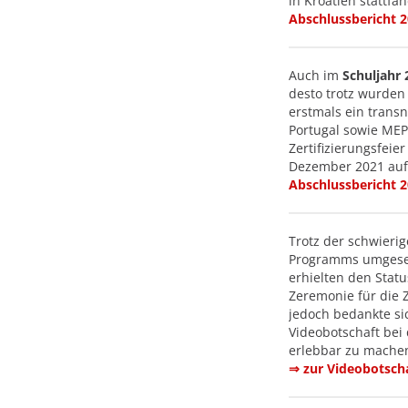
in Kroatien stattf
Abschlussbericht 
Auch im
Schuljahr
desto trotz wurden
erstmals ein trans
Portugal sowie MEP
Zertifizierungsfeie
Dezember 2021 auf
Abschlussbericht 
Trotz der schwier
Programms umgeset
erhielten den Statu
Zeremonie für die Z
jedoch bedankte si
Videobotschaft bei
erlebbar zu mache
⇒ zur Videobotsch