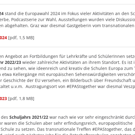
24
stand die Europawahl 2024 im Fokus vieler Aktivitäten an den S
be, Podcastserie zur Wahl, Ausstellungen wurden viele Diskussi
 abgehalten. Graz war diesmal Gastgeberin vom transnationalen 
2024
[pdf, 1,5 MB]
n Angebot an Fortbildungen für Lehrkräfte und SchülerInnen setz
hr 2022/23
wieder zahlreiche Aktivitäten an ihrem Standort. Es ist
nd zu sehen, wie ideenreich und kreativ die Schulen Europa zum
 etwa Kellergänge mit europäischen Sehenswürdigkeiten verschö
er Geschichte der EU versehen, ein Bilderbuch über Freundschaft 
ltet u.v.m. Austragungsort von #EPAStogether war diesmal Vesz
2023
[pdf, 1,8 MB]
r des
Schuljahrs 2021/22
war nach wie vor sehr eingeschränkt durc
hr waren die Schulen aber sehr erfindungsreich, europapolitische
r Schule zu setzen. Das transnationale Treffen #EPAStogether, das 