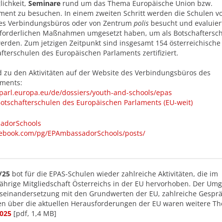
ichkeit,
Seminare
rund um das Thema Europäische Union bzw.
ment zu besuchen. In einem zweiten Schritt werden die Schulen v
des Verbindungsbüros oder von Zentrum
polis
besucht und evaluier
erforderlichen Maßnahmen umgesetzt haben, um als Botschaftersc
erden. Zum jetzigen Zeitpunkt sind insgesamt 154 österreichische
afterschulen des Europäischen Parlaments zertifiziert.
zu den Aktivitäten auf der Website des Verbindungsbüros des
aments:
oparl.europa.eu/de/dossiers/youth-and-schools/epas
tschafterschulen des Europäischen Parlaments (EU-weit)
adorSchools
ebook.com/pg/EPAmbassadorSchools/posts/
4/25
bot für die EPAS-Schulen wieder zahlreiche Aktivitäten, die im
ährige Mitgliedschaft Österreichs in der EU hervorhoben. Der Um
seinandersetzung mit den Grundwerten der EU, zahlreiche Gespr
n über die aktuellen Herausforderungen der EU waren weitere T
2025
[pdf, 1,4 MB]