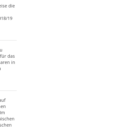
ise die
018/19
zu
für das
naren in
m
auf
nen
 Im
äischen
ischen