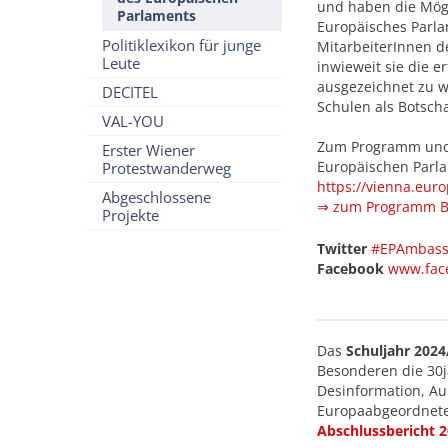
und haben die Mögl
Parlaments
Europäisches Parla
Politiklexikon für junge
MitarbeiterInnen 
Leute
inwieweit sie die 
ausgezeichnet zu w
DECITEL
Schulen als Botsch
VAL-YOU
Zum Programm und 
Erster Wiener
Europäischen Parl
Protestwanderweg
https://vienna.eur
Abgeschlossene
⇒ zum Programm Bo
Projekte
Twitter
#EPAmbass
Facebook
www.fac
Das
Schuljahr 202
Besonderen die 30j
Desinformation, Au
Europaabgeordnete
Abschlussbericht 