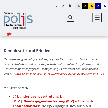
A
A
A
A
A
A
A
A
Login
Demokratie und Frieden
"Unterstützung von Möglichkeiten für junge Menschen, am demokratischen
Leben teilzuhaben und sich aktiv, kritisch und verantwortungsbewusst in der
Gemeinschaft zu engagieren"
(Empfehlung 2d des Rates der Europäischen
Union)
www.parlament.gv.at/PAKT/EU/XXVI/EU/02/23/EU_22392/imfname_10810
PLATTFORMEN
bundesjugendvertretung
BJV
|
Bundesjugendvertretung (BJV) – Europa &
Internationales
:
Die BJV engagiert sich auch auf