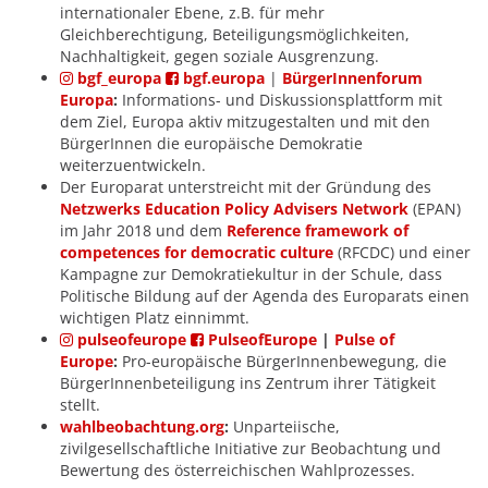
internationaler Ebene, z.B. für mehr
Gleichberechtigung, Beteiligungsmöglichkeiten,
Nachhaltigkeit, gegen soziale Ausgrenzung.
bgf_europa
bgf.europa
|
BürgerInnenforum
Europa
:
Informations- und Diskussionsplattform mit
dem Ziel, Europa aktiv mitzugestalten und mit den
BürgerInnen die europäische Demokratie
weiterzuentwickeln.
Der Europarat unterstreicht mit der Gründung des
Netzwerks Education Policy Advisers Network
(EPAN)
im Jahr 2018 und dem
Reference framework of
competences for democratic culture
(RFCDC) und einer
Kampagne zur Demokratiekultur in der Schule, dass
Politische Bildung auf der Agenda des Europarats einen
wichtigen Platz einnimmt.
pulseofeurope
PulseofEurope
|
Pulse of
Europe
:
Pro-europäische BürgerInnenbewegung, die
BürgerInnenbeteiligung ins Zentrum ihrer Tätigkeit
stellt.
wahlbeobachtung.org
:
Unparteiische,
zivilgesellschaftliche Initiative zur Beobachtung und
Bewertung des österreichischen Wahlprozesses.