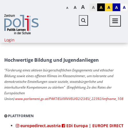
A
A
A
A
A
A
A
A
Login
Hochwertige Bildung und Jugendanliegen
"Förderung eines aktiven bürgerschaftlichen Engagements und ethischer
Bildung
sowie eines offenen Klimas im Klassenzimmer, um tolerante und
demokratische Ein
stellungen sowie soziale, staatsbürgerliche und
interkulturelle Kompetenzen zu stärken" (Empfehlung 2a des Rates der
Europäischen
Union)
www.parlament.gv.at/PAKT/EU/XXVI/EU/02/23/EU_22392/imfname_10810
PLATTFORMEN
europedirect.austria
EDi Europa
|
EUROPE DIRECT