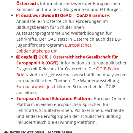
Österreich
:
Informationsnetzwerk der Europäischen
Kommission für alle EU-Bürgerinnen und EU-Bürger.
oead.worldwide
OeAD
|
OeAD Erasmus+
:
Anlaufstelle in Österreich für Förderungen im
Bildungsbereich für SchülerInnen-
Austauschprogramme und Weiterbildungen für
Lehrkräfte. Der ÖAD setzt in Österreich auch das EU-
Jugendförderprogramm
Europäisches
Solidaritätskorps
um.
oegfe
ÖGfE
|
Österreichische Gesellschaft für
Europapolitik (ÖGfE)
:
Information zu europapolitischen
Fragen mit Relevanz für Österreich. Die
ÖGfE-Policy
Briefs
sind kurz gefasste wissenschaftliche Analysen zu
europapolitischen Themen. Die Wanderausstellung
Europa #wasistjetzt
können Schulen bei der ÖGfE
ausleihen.
European School Education Platform
: Europas Online-
Plattform in vielen europäischen Sprachen für
Lehrkräfte, SchulleiterInnen, PolitikerInnen, Fachleute
und andere Berufsgruppen der schulischen Bildung
inkludiert auch die eTwinning Plattform.
UNTERRICHTSIDEEN | MATERIALIEN