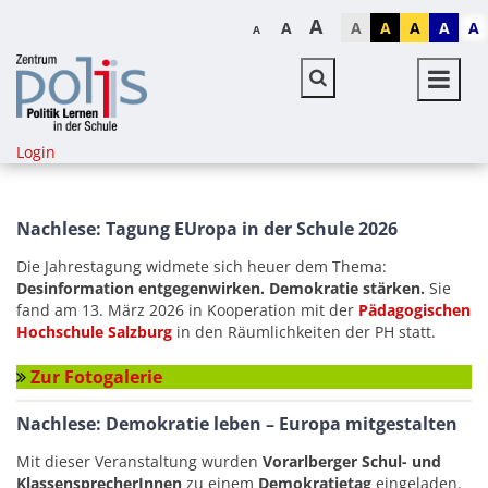
A
A
A
A
A
A
A
A
Login
Nachlese: Tagung EUropa in der Schule 2026
Die Jahrestagung widmete sich heuer dem Thema:
Desinformation entgegenwirken. Demokratie stärken.
Sie
fand am 13. März 2026 in Kooperation mit der
Pädagogischen
Hochschule Salzburg
in den Räumlichkeiten der PH statt.
Zur Fotogalerie
Nachlese: Demokratie leben – Europa mitgestalten
Mit dieser Veranstaltung wurden
Vorarlberger Schul- und
KlassensprecherInnen
zu einem
Demokratietag
eingeladen.