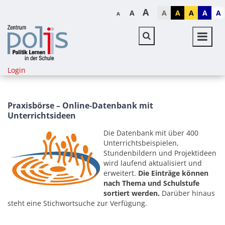
A
A
A
A
A
A
A
A
Login
Praxisbörse – Online-Datenbank mit
Unterrichtsideen
Die Datenbank mit über 400
Unterrichtsbeispielen,
Stundenbildern und Projektideen
wird laufend aktualisiert und
erweitert.
Die Einträge können
nach Thema und Schulstufe
sortiert werden.
Darüber hinaus
steht eine Stichwortsuche zur Verfügung.