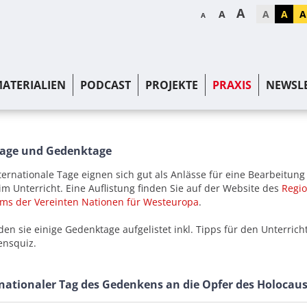
A
A
A
A
A
A
ATERIALIEN
PODCAST
PROJEKTE
PRAXIS
NEWSL
Tage und Gedenktage
ernationale Tage eignen sich gut als Anlässe für eine Bearbeitung
m Unterricht. Eine Auflistung finden Sie auf der Website des
Regi
ms der Vereinten Nationen für Westeuropa
.
nden sie einige Gedenktage aufgelistet inkl. Tipps für den Unterrich
ensquiz.
rnationaler Tag des Gedenkens an die Opfer des Holocaus