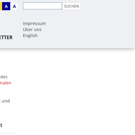
A
A
Impressum
Über uns
English
ETTER
 des
onalen
t und
t