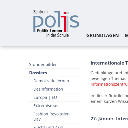
GRUNDLAGEN
M
Internationale 
Stundenbilder
Dossiers
Gedenktage und int
jeweiligen Themas i
Demokratie lernen
Informationszentru
Desinformation
In dieser Rubrik fi
Europa | EU
einem kurzen Wiss
Extremismus
Fashion Revolution
27. Jänner: Inte
Day
Flucht und Asyl