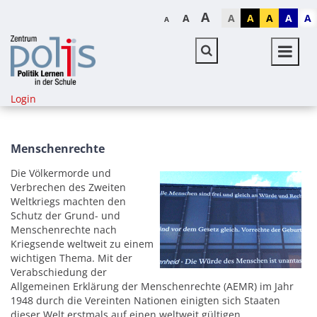
A
A
A
A
A
A
A
A
Login
Menschenrechte
Die Völkermorde und
Verbrechen des Zweiten
Weltkriegs machten den
Schutz der Grund- und
Menschenrechte nach
Kriegsende weltweit zu einem
wichtigen Thema. Mit der
Verabschiedung der
Allgemeinen Erklärung der Menschenrechte (AEMR) im Jahr
1948 durch die Vereinten Nationen einigten sich Staaten
dieser Welt erstmals auf einen weltweit gültigen