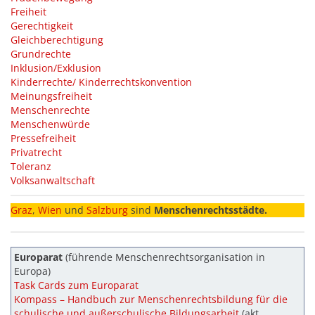
Freiheit
Gerechtigkeit
Gleichberechtigung
Grundrechte
Inklusion/Exklusion
Kinderrechte/ Kinderrechtskonvention
Meinungsfreiheit
Menschenrechte
Menschenwürde
Pressefreiheit
Privatrecht
Toleranz
Volksanwaltschaft
Graz
,
Wien
und
Salzburg
sind
Menschenrechtsstädte.
Europarat
(führende Menschenrechtsorganisation in
Europa)
Task Cards zum Europarat
Kompass – Handbuch zur Menschenrechtsbildung für die
schulische und außerschulische Bildungsarbeit
(akt.