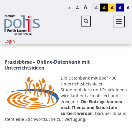
A
A
A
A
A
A
A
A
Login
Praxisbörse – Online-Datenbank mit
Unterrichtsideen
Die Datenbank mit über 400
Unterrichtsbeispielen,
Stundenbildern und Projektideen
wird laufend aktualisiert und
erweitert.
Die Einträge können
nach Thema und Schulstufe
sortiert werden.
Darüber hinaus
steht eine Stichwortsuche zur Verfügung.