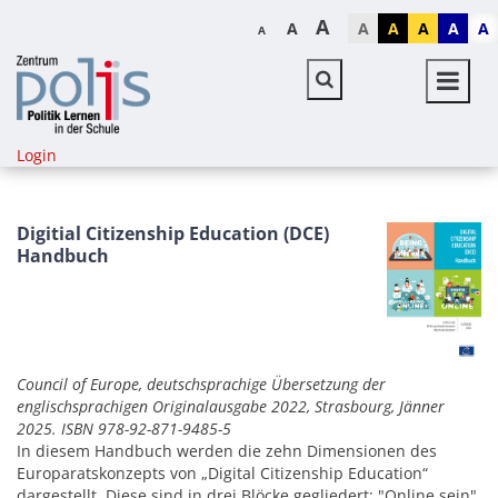
A
A
A
A
A
A
A
A
Login
Digitial Citizenship Education (DCE)
Handbuch
Council of Europe, deutschsprachige Übersetzung der
englischsprachigen Originalausgabe 2022, Strasbourg, Jänner
2025. ISBN 978-92-871-9485-5
In diesem Handbuch werden die zehn Dimensionen des
Europaratskonzepts von „Digital Citizenship Education“
dargestellt. Diese sind in drei Blöcke gegliedert: "Online sein",