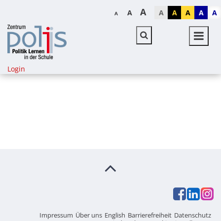
A
A
A
A
A
A
A
A
Login
Impressum
Über uns
English
Barrierefreiheit
Datenschutz