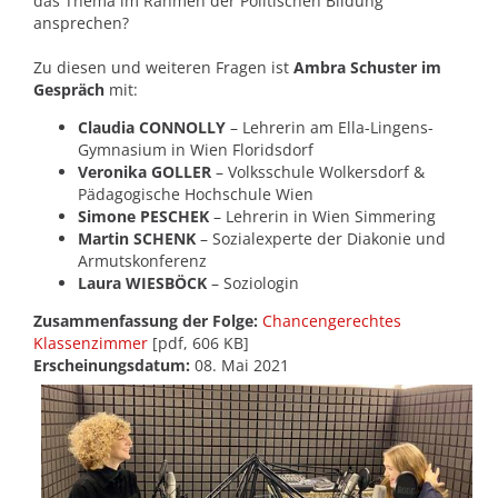
das Thema im Rahmen der Politischen Bildung
ansprechen?
Zu diesen und weiteren Fragen ist
Ambra Schuster im
Gespräch
mit:
Claudia CONNOLLY
– Lehrerin am Ella-Lingens-
Gymnasium in Wien Floridsdorf
Veronika GOLLER
– Volksschule Wolkersdorf &
Pädagogische Hochschule Wien
Simone PESCHEK
– Lehrerin in Wien Simmering
Martin SCHENK
– Sozialexperte der Diakonie und
Armutskonferenz
Laura WIESBÖCK
– Soziologin
Zusammenfassung der Folge:
Chancengerechtes
Klassenzimmer
[pdf, 606 KB]
Erscheinungsdatum:
08. Mai 2021