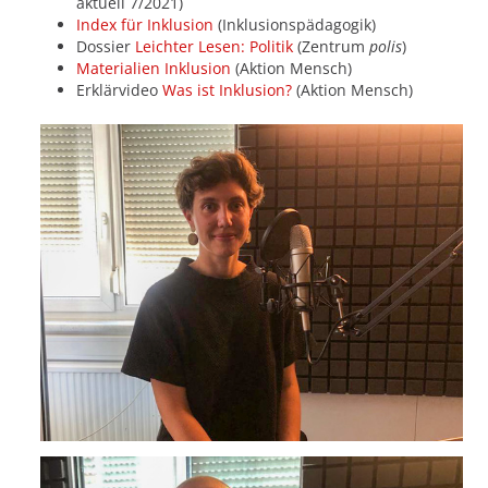
aktuell 7/2021)
Index für Inklusion
(Inklusionspädagogik)
Dossier
Leichter Lesen: Politik
(Zentrum
polis
)
Materialien Inklusion
(Aktion Mensch)
Erklärvideo
Was ist Inklusion?
(Aktion Mensch)