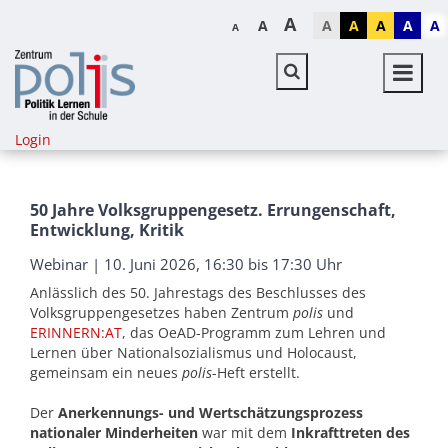
A
A
A
A
A
A
A
A
Login
50 Jahre Volksgruppengesetz. Errungenschaft,
Entwicklung, Kritik
Webinar | 10. Juni 2026, 16:30 bis 17:30 Uhr
Anlässlich des 50. Jahrestags des Beschlusses des
Volksgruppengesetzes haben Zentrum
polis
und
ERINNERN:AT
, das OeAD-Programm zum Lehren und
Lernen über Nationalsozialismus und Holocaust,
gemeinsam ein neues
polis
-Heft erstellt.
Der
Anerkennungs- und Wertschätzungsprozess
nationaler Minderheiten
war mit dem
Inkrafttreten des