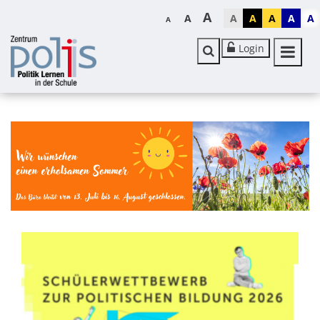
A
A
A
A
A
A
A
A
Login