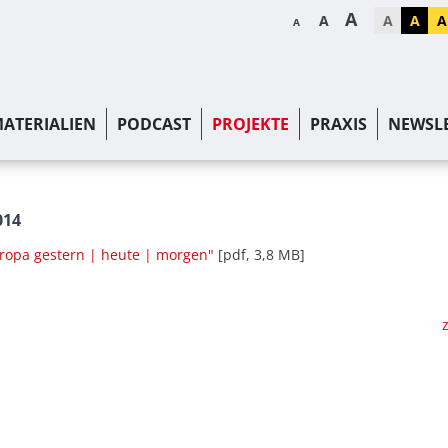
A
A
A
A
A
A
ATERIALIEN
PODCAST
PROJEKTE
PRAXIS
NEWSL
014
ropa gestern | heute | morgen"
[pdf, 3,8 MB]