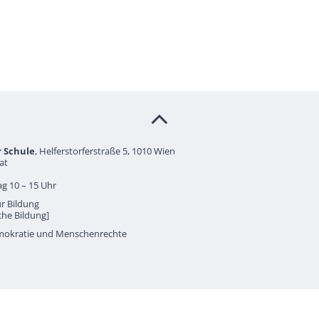
r Schule
, Helferstorferstraße 5, 1010 Wien
at
g 10 – 15 Uhr
r Bildung
sche Bildung]
mokratie und Menschenrechte