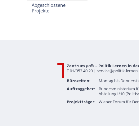
Abgeschlossene
Projekte
Zentrum
polis
– Politik Lernen in de
T 01/353 40 20 |
service@politik-lernen.
Bürozeiten:
Montag bis Donnersta
Auftraggeber:
Bundesministerium fü
Abteilung I/10 [Politi
Projektträger:
Wiener Forum für De