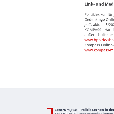
Link- und Med
Politiklexikon fü
Gedenktage Onli
polis
aktuell 5/20
KOMPASS - Handb
außerschulische 
www.bpb.de/shop
Kompass Online
www.kompass-me
Zentrum
polis
– Politik Lernen in de
T 01/353 40 20 |
service@politik-lernen.