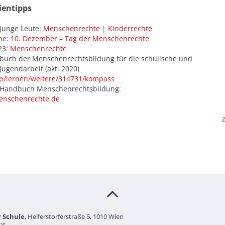
ientipps
r junge Leute:
Menschenrechte
|
Kinderrechte
ne:
10. Dezember – Tag der Menschenrechte
23:
Menschenrechte
uch der Menschenrechtsbildung für die schulische und
Jugendarbeit (akt. 2020)
/lernen/weitere/314731/kompass
-Handbuch Menschenrechtsbildung:
nschenrechte.de
r Schule
, Helferstorferstraße 5, 1010 Wien
at