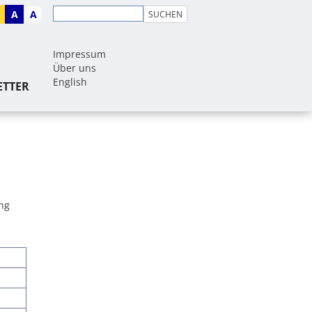
A
A
Impressum
Über uns
English
ETTER
n
ng