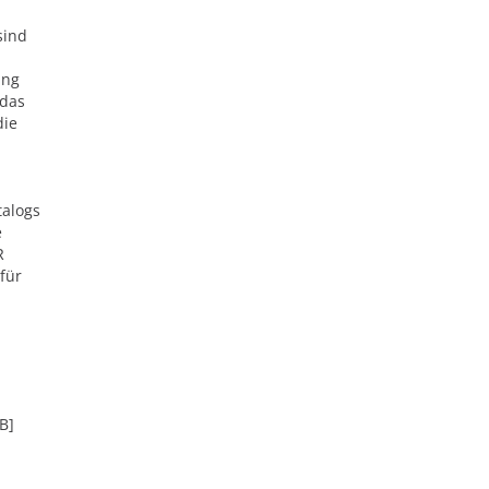
sind
ung
 das
die
talogs
e
R
für
B]