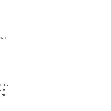
dazu
rhält
ufe
ihrem