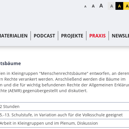
A
A
A
A
A
A
ATERIALIEN
PODCAST
PROJEKTE
PRAXIS
NEWSL
htsbäume
n in Kleingruppen "Menschenrechtsbäume" entworfen, an dere
ern Rechte verankert werden. Anschließend werden die Bäume im
n und die für wichtig befundenen Rechte der Allgemeinen Erkläru
te (AEMR) gegenübergestellt und diskutiert.
2 Stunden
5.-13. Schulstufe, in Variation auch für die Volksschule geeignet
Arbeit in Kleingruppen und im Plenum, Diskussion