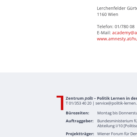
Lerchenfelder Gürte
1160 Wien
Telefon: 01/780 08
E-Mail:
academy@a
www.amnesty.at/h
Zentrum
polis
– Politik Lernen in de
T 01/353 40 20 |
service@politik-lernen.
Bürozeiten:
Montag bis Donnersta
Auftraggeber:
Bundesministerium fü
Abteilung I/10 [Politi
Projektträger:
Wiener Forum für De