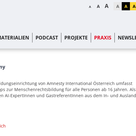
A
A
A
A
A
A
ATERIALIEN
PODCAST
PROJEKTE
PRAXIS
NEWSL
my
ldungseinrichtung von Amnesty International Österreich umfasst
ps zur Menschenrechtsbildung für alle Personen ab 16 Jahren. Als
en AI-ExpertInnen und GastreferentInnen aus dem In- und Ausland
ich