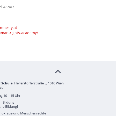
l 43/4/3
mnesty.at
uman-rights-academy/
r Schule
, Helferstorferstraße 5, 1010 Wien
at
g 10 – 15 Uhr
r Bildung
sche Bildung]
mokratie und Menschenrechte