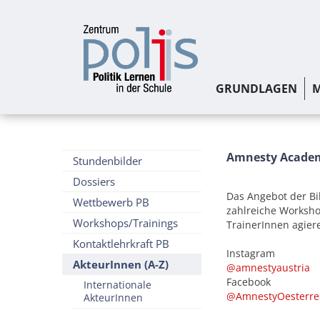
GRUNDLAGEN
M
Amnesty Acade
Stundenbilder
Dossiers
Das Angebot der Bi
Wettbewerb PB
zahlreiche Worksho
Workshops/Trainings
TrainerInnen agier
Kontaktlehrkraft PB
Instagram
AkteurInnen (A-Z)
@amnestyaustria
Facebook
Internationale
@AmnestyOesterre
AkteurInnen