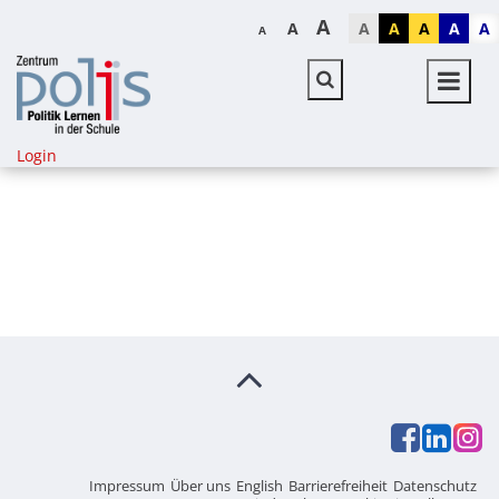
A
A
A
A
A
A
A
A
Login
Impressum
Über uns
English
Barrierefreiheit
Datenschutz