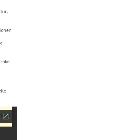
tur,
tionen
ng
 Fake
ite