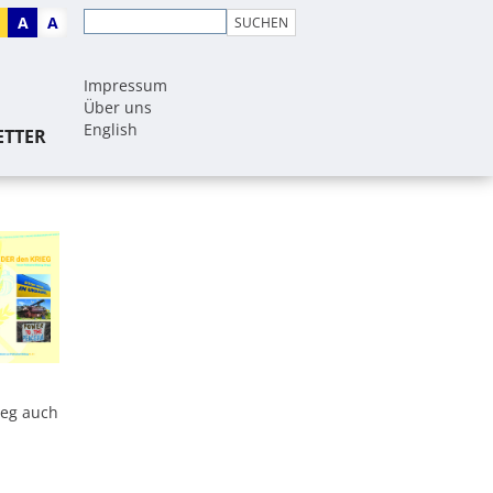
A
A
Impressum
Über uns
English
ETTER
ieg auch