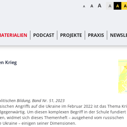
A
A
A
A
A
A
ATERIALIEN
PODCAST
PROJEKTE
PRAXIS
NEWSL
en Krieg
litischen Bildung, Band Nr. 51, 2023
sischen Angriffs auf die Ukraine im Februar 2022 ist das Thema Kr
llgegenwärtig. Um diesen komplexen Begriff in der Schule fundiert
en, widmet sich dieses Themenheft – ausgehend vom russischen
ie Ukraine – einigen seiner Dimensionen.