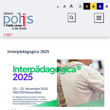
A
A
A
A
A
A
A
A
Login
Interpädagogica 2025