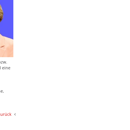
bzw.
d eine
e,
zurück