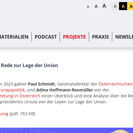
A
A
A
A
A
A
ATERIALIEN
PODCAST
PROJEKTE
PRAXIS
NEWSL
 Rede zur Lage der Union
er 2023 gaben
Paul Schmidt
, Generalsekretär der
Österreichischen
Europapolitik
, und
Adina Hoffmann-Reumüller
von der
etung in Österreich
einen Überblick und eine Analyse über die R
räsidentin Ursula von der Leyen zur Lage der Union.
sung
[pdf, 763 KB]