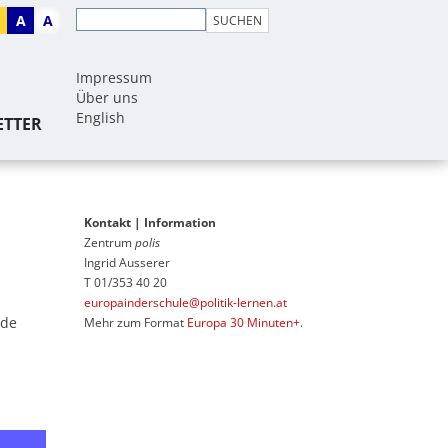
A
A
Impressum
Über uns
English
ETTER
Kontakt | Information
Zentrum
polis
Ingrid Ausserer
T 01/353 40 20
europainderschule@politik-lernen.at
ede
Mehr zum Format
Europa 30 Minuten+
.