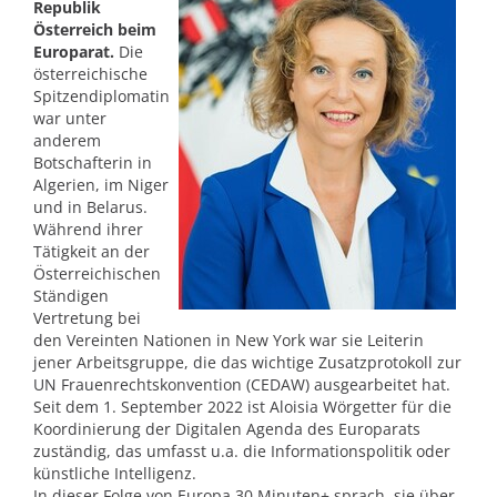
Republik
Österreich beim
Europarat.
Die
österreichische
Spitzendiplomatin
war unter
anderem
Botschafterin in
Algerien, im Niger
und in Belarus.
Während ihrer
Tätigkeit an der
Österreichischen
Ständigen
Vertretung bei
den Vereinten Nationen in New York war sie Leiterin
jener Arbeitsgruppe, die das wichtige Zusatzprotokoll zur
UN Frauenrechtskonvention (CEDAW) ausgearbeitet hat.
Seit dem 1. September 2022 ist Aloisia Wörgetter für die
Koordinierung der Digitalen Agenda des Europarats
zuständig, das umfasst u.a. die Informationspolitik oder
künstliche Intelligenz.
In dieser Folge von Europa 30 Minuten+ sprach sie über