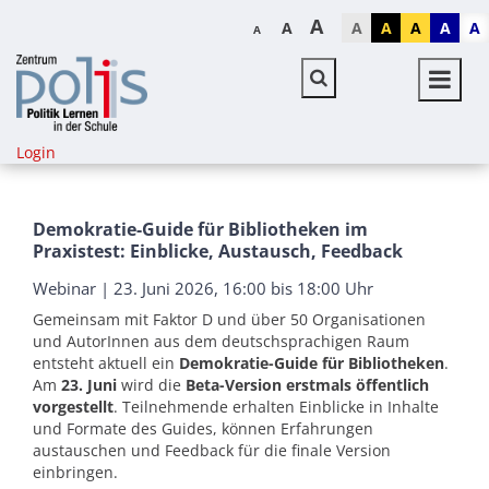
A
A
A
A
A
A
A
A
Login
Demokratie-Guide für Bibliotheken im
Praxistest: Einblicke, Austausch, Feedback
Webinar | 23. Juni 2026, 16:00 bis 18:00 Uhr
Gemeinsam mit Faktor D und über 50 Organisationen
und AutorInnen aus dem deutschsprachigen Raum
entsteht aktuell ein
Demokratie-Guide für Bibliotheken
.
Am
23. Juni
wird die
Beta-Version erstmals öffentlich
vorgestellt
. Teilnehmende erhalten Einblicke in Inhalte
und Formate des Guides, können Erfahrungen
austauschen und Feedback für die finale Version
einbringen.