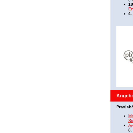
18
Er
4.
Angebot
Praxisb
Me
Sc
Aw
8.