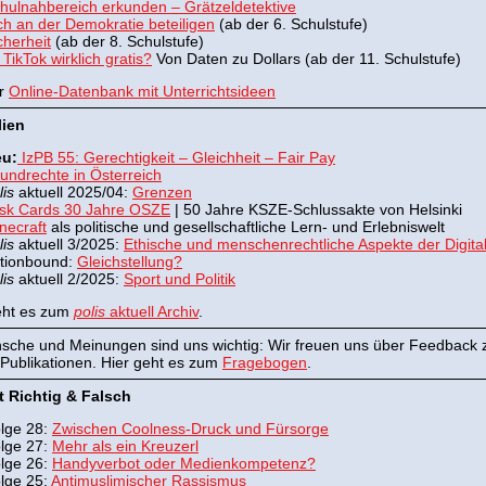
hulnahbereich erkunden – Grätzeldetektive
ch an der Demokratie beteiligen
(ab der 6. Schulstufe)
cherheit
(ab der 8. Schulstufe)
t TikTok wirklich gratis?
Von Daten zu Dollars (ab der 11. Schulstufe)
er
Online-Datenbank mit Unterrichtsideen
lien
u:
IzPB 55: Gerechtigkeit – Gleichheit – Fair Pay
undrechte in Österreich
lis
aktuell 2025/04:
Grenzen
sk Cards 30 Jahre OSZE
| 50 Jahre KSZE-Schlussakte von Helsinki
necraft
als politische und gesellschaftliche Lern- und Erlebniswelt
lis
aktuell 3/2025:
Ethische und menschenrechtliche Aspekte der Digital
tionbound:
Gleichstellung?
lis
aktuell 2/2025:
Sport und Politik
eht es zum
polis
aktuell Archiv
.
sche und Meinungen sind uns wichtig: Wir freuen uns über Feedback 
Publikationen. Hier geht es zum
Fragebogen
.
 Richtig & Falsch
lge 28:
Zwischen Coolness-Druck und Fürsorge
lge 27:
Mehr als ein Kreuzerl
lge 26:
Handyverbot oder Medienkompetenz?
lge 25:
Antimuslimischer Rassismus