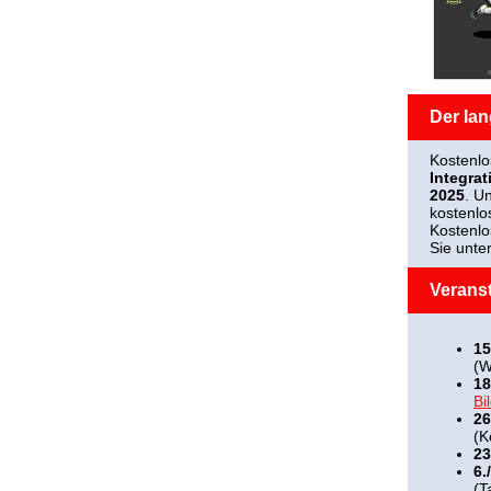
Der lan
Kostenl
Integrat
2025
. U
kostenlo
Kostenlo
Sie unte
Verans
15
(W
18
Bi
26
(K
23
6.
(T