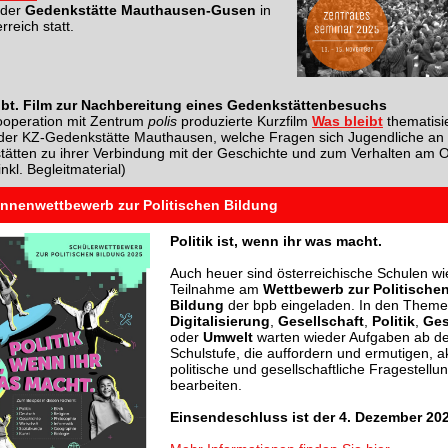
 der
Gedenkstätte Mauthausen-Gusen
in
reich statt.
ibt. Film zur Nachbereitung eines Gedenkstättenbesuchs
ooperation mit Zentrum
polis
produzierte Kurzfilm
Was bleibt
thematisi
 der KZ-Gedenkstätte Mauthausen, welche Fragen sich Jugendliche an
ätten zu ihrer Verbindung mit der Geschichte und zum Verhalten am O
(inkl. Begleitmaterial)
Innenwettbewerb zur Politischen Bildung
Politik ist, wenn ihr was macht.
Auch heuer sind österreichische Schulen wi
Teilnahme am
Wettbewerb zur Politische
Bildung
der bpb eingeladen. In den Theme
Digitalisierung
,
Gesellschaft
,
Politik
,
Ges
oder
Umwelt
warten wieder Aufgaben ab de
Schulstufe, die auffordern und ermutigen, a
politische und gesellschaftliche Fragestellu
bearbeiten.
Einsendeschluss ist der 4. Dezember 202