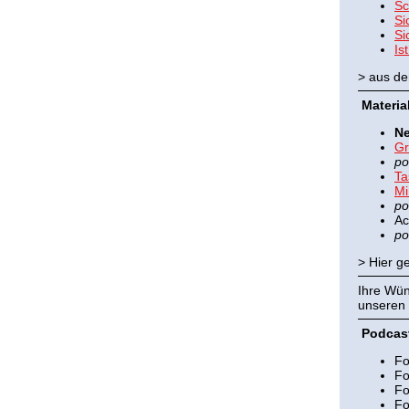
Sc
Si
Si
Is
> aus d
Materia
Ne
Gr
po
Ta
Mi
po
Ac
po
> Hier g
Ihre Wün
unseren 
Podcast
Fo
Fo
Fo
Fo