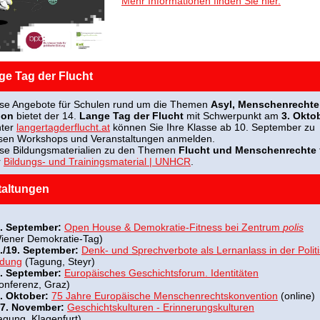
Mehr Informationen finden Sie hier.
ge Tag der Flucht
ose Angebote für Schulen rund um die Themen
Asyl, Menschenrechte
ion
bietet der 14.
Lange Tag der Flucht
mit Schwerpunkt am
3. Okto
nter
langertagderflucht.at
können Sie Ihre Klasse ab 10. September zu
sen Workshops und Veranstaltungen anmelden.
se Bildungsmaterialien zu den Themen
Flucht und Menschenrechte
r
Bildungs- und Trainingsmaterial | UNHCR
.
taltungen
. September:
Open House & Demokratie-Fitness bei Zentrum
polis
iener Demokratie-Tag)
./19. September:
Denk- und Sprechverbote als Lernanlass in der Polit
ldung
(Tagung, Steyr)
. September:
Europäisches Geschichtsforum. Identitäten
onferenz, Graz)
. Oktober:
75 Jahre Europäische Menschenrechtskonvention
(online)
/7. November:
Geschichtskulturen - Erinnerungskulturen
agung, Klagenfurt)