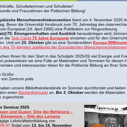
rkräfte, Schulleiterinnen und Schulleiter!
eunde und Freundinnen der Politischen Bildung!
opäische Menschenrechtskonvention
feiert am 4. November 2025 ih
ag. Bevor die Universität Innsbruck zum 70. Jahrestag des österreichi
 zum Europarat (
16. April 1956
) eine Publikation zur Ringvorlesung
at@75: Errungenschaften und Ausblick
herausbringen wird, können
hon die
Task Cards
75 Jahre Europarat
einsehen und für den Unterricht
en. Und am
23. Oktober
gibt es eine Sonderedition
Europa 90Minute
ch des 75-jährigen Jubiläums der Europäischen Menschenrechtskonven
chen Ihnen für den Start in das Schuljahr 2025/26 viel Energie und Fr
n präsentieren wir eine Fülle an Materialien und Terminen für diesen H
nenden und interessanten Ideen für die Politische Bildung an Ihrer Sch
e Grüße
m von Zentrum
polis
 haben unsere Bibliotheksbestände im Sommer durchforstet und biete
ginn einen
Bücherflohmarkt
an.
Bis
3. Oktober
werden die Materialien
s zugeschickt.
es Seminar 2025
sen und Gusen: Orte der Befreiung –
r Erinnerung – Orte des Lernens
tägige Lehrkräftefortbildung von
RN:AT
findet vom
13. bis 15. November