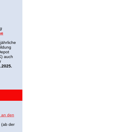
ng
he
jährliche
ildung
Depot
K) auch
r
2.2025.
 an den
(ab der