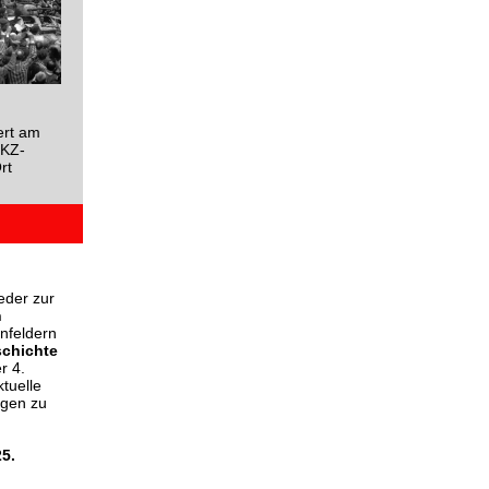
ert am
 KZ-
rt
eder zur
n
nfeldern
chichte
r 4.
ktuelle
ngen zu
5.