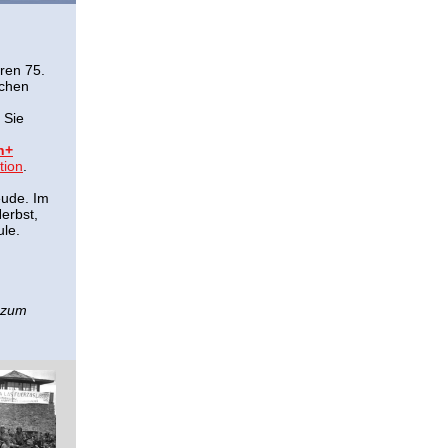
ren 75.
schen
 Sie
n+
tion
.
eude. Im
erbst,
ule.
n zum