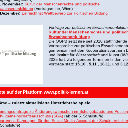
. November:
Kultur der Menschenrechte und politische
wachsenenbildung
(Vortragsreihe, Wien)
 Dezember:
Einreichfrist Wettbewerb zur Politischen Bildung
Vorträge zur politischen Erwachsenenbildu
Kultur der Menschenrechte und politisc
Erwachsenenbildung
Die ÖGPB setzt ihre seit 2010 stattfindende 
Vortragsreihe zur politischen Erwachsenenb
gemeinsam mit den Kooperationspartnern 
und Institut für Wissenschaft und Kunst (IW
2025 fort. Zu folgenden Terminen finden vie
Vorträge statt:
15.10.
,
5.11.
,
18.11.
und
3.1
e auf der Plattform www.politik-lernen.at
örse
–
zuletzt aktualisierte
Unterrichtsbeispiele
inungsumfrage zu Änderungswünschen im Schulgebäude und Petition
hulgemeinschaftsausschuss (SGA)
(ab der 5. Schulstufe)
areness-Kampagne für den Social Media-Account der Schule erstellen
 Schulstufe)