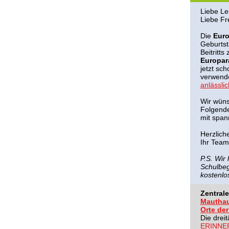
Liebe Leh
Liebe Fr
Die
Eur
Geburtst
Beitritts
Europar
jetzt sc
verwend
anlässli
Wir wüns
Folgende
mit span
Herzlich
Ihr Tea
P.S. Wir
Schulbe
kostenlo
Zentral
Mauthau
Orte de
Die drei
ERINNE