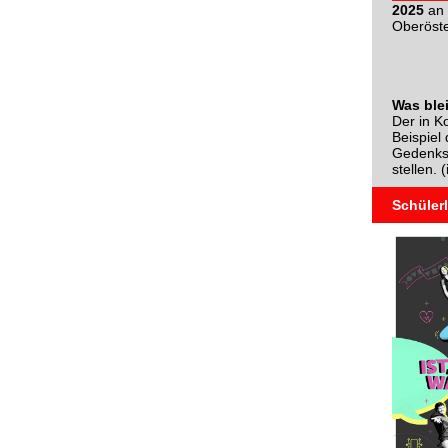
2025
an
Oberöster
Was ble
Der in K
Beispiel
Gedenkst
stellen. 
Schüler