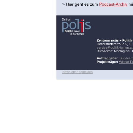
> Hier geht es zum
Podcast-Archiv
mi
Zentrum
polis
–
Politi
Helferstorferstraße 5, 1
service@politik-lernen.at
Bürozeiten: Montag bis D
Auftraggeber:
Bundesmi
Projektträger:
Wiener F
Newsletter abmelden