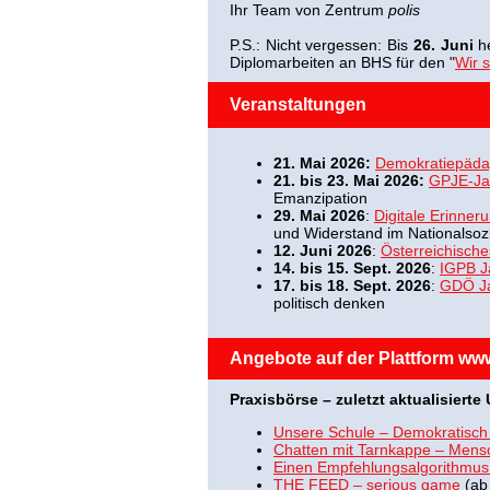
Ihr Team von Zentrum
polis
P.S.: Nicht vergessen: Bis
26. Juni
h
Diplomarbeiten an BHS für den "
Wir 
Veranstaltungen
21. Mai 2026:
Demokratiepädago
21. bis 23. Mai 2026:
GPJE-Ja
Emanzipation
29. Mai 2026
:
Digitale Erinner
und Widerstand im Nationalsoz
12. Juni 2026
:
Österreichisch
14. bis 15. Sept. 2026
:
IGPB J
17. bis 18. Sept. 2026
:
GDÖ J
politisch denken
Angebote auf der Plattform www.
Praxisbörse
–
zuletzt aktualisierte
Unsere Schule – Demokratisch
Chatten mit Tarnkappe – Mens
Einen Empfehlungsalgorithmus 
THE FEED – serious game
(ab 