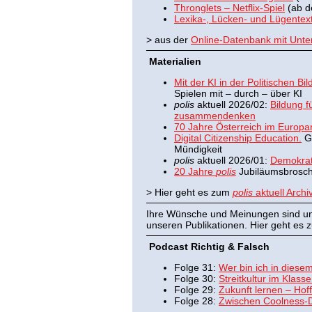
Thronglets – Netflix-Spiel
(ab de
Lexika-, Lücken- und Lügentex
> aus der
Online-Datenbank mit Unter
Materialien
Mit der KI in der Politischen Bi
Spielen mit – durch – über KI
polis
aktuell 2026/02:
Bildung f
zusammendenken
70 Jahre Österreich im Europa
Digital Citizenship Education.
Gr
Mündigkeit
polis
aktuell 2026/01:
Demokrat
20 Jahre
polis
Jubiläumsbrosc
> Hier geht es zum
polis
aktuell Archi
Ihre Wünsche und Meinungen sind uns
unseren Publikationen. Hier geht es
Podcast Richtig & Falsch
Folge 31:
Wer bin ich in diese
Folge 30:
Streitkultur im Klas
Folge 29:
Zukunft lernen – Ho
Folge 28:
Zwischen Coolness-