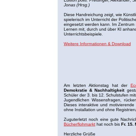
Edition
polis. Preisinger, Alexander; 
Jonas (Hrsg.)
Diese Handreichung zeigt, wie Künstli
spielerisch im Unterricht der Politisc
eingesetzt werden kann. Im Zentrum 
Lernen mit, durch und über KI anhand 
Unterrichtsbeispiele.
Weitere Informationen & Download
Am letzten Aktionstag hat der
Ec
Demokratie & Nachhaltigkeit
gesta
Schüler der 3. bis 12. Schulstufen m
Jugendlichen Wissensfragen, rücke
Dieses interaktive und motivierende 
ohne Installation und ohne Registrier
Zuguterletzt noch eine gute Nachric
Bücherflohmarkt
hat noch bis
Fr. 15.
Herzliche Grüße