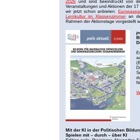
2026
und sind beeindruckt von d
Veranstaltungen und Aktionen der 1
wir jetzt schon anbieten:
Europaspa
Lernkultur im Klassenzimmer
an de
Rahmen der Aktionstage vorgestellt 
p
B
D
E
a
(
D
S
d
N
W
Mit der KI in der Politischen Bildu
Spielen mit – durch – über KI